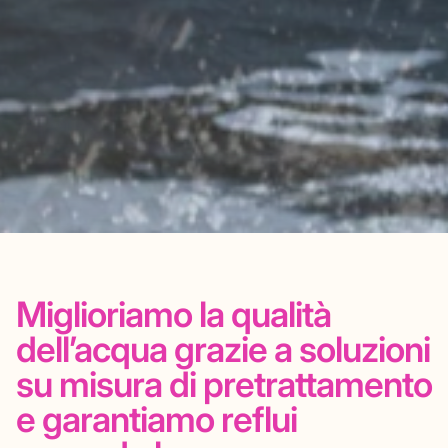
Miglioriamo la qualità
dell’acqua
grazie a soluzioni
su misura
di pretrattamento
e garantiamo
reflui