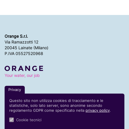
Orange S.r.l.
Via Ramazzotti 12
20045 Lainate (Milano)
P.IVA 05527520968
Your water, our job
Privacy
Code of ethics
Questo sito non utilizza cookies di tracciamento e le
Segnalazioni whistleblowing
statistiche, solo lato server, sono anonime secondo
Contatti
regolamento GDPR come specificato nella
privacy policy
.
Cookie tecnici